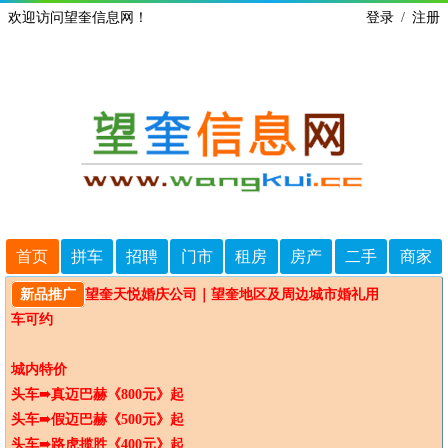
欢迎访问望奎信息网！
登录
/
注册
首页
拼车
招聘
门市
租房
房产
二手
商家
新品推广
望奎天悦婚庆公司｜望奎地区及周边城市婚礼用
车可约

城内特价

头车➠真迈巴赫《800元》起

头车➠假迈巴赫《500元》起

头车➠路虎揽胜《400元》起
