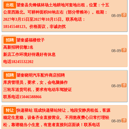
出租
望奎县先锋镇林场土地耕地河套地出租，位置：十五
公里西路北。可耕种面积80垧左右（部分带粮补）。租期：
08-09
2027年3月15日至2027年10月15日。联系电话：
18145548123。价格面议，非诚勿扰
招聘
望奎盛福楼饺子

高新招聘切墩2名

08-09
新店工作环境好待遇好有休息

电话18245532202
招聘
望奎晓明汽车配件商店招聘

库房管理员，要求，女，会电脑操作

08-09
三轮车送货司机，要求有电动车驾驶证

联系电话15046588866
转让
快递驿站 现成快递驿站转让，地段安静房租低，客源
稳定生意稳，设备齐全直接营业。 不用熬夜费心日常打理轻
08-09
松，靠谱稳当小生意，有意者直接到店面谈！联系电话