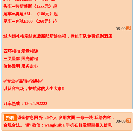
头车➠劳斯莱斯《1xxx元》起

尾车➠奥迪A6L   《180元》起

尾车➠奔驰E300 《260元》起

08-09
城内婚礼接亲结束后新郎新娘坐福，奥迪车队免费送到酒店

四环相扣 爱意相随

三叉星辉 照亮前程

价格透明 服务走心

✅专业✅靠谱✅准时✅

以从容气场，护航你的人生大事‼️

订车热线：13024292222
招聘
望奎信息网 招 20个人 发朋友圈 一条一块 我给内容，
08-09
合规合法。 请+微信：wangkuiba 手机在群发望奎相关信息