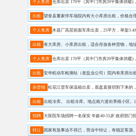
个人售房
仓库出卖 170平（其中门市房20平集体供暖)
出租
望奎县董家停车场院内有大小库房出租，价格合理，联系
个人售房
木器厂高层前面车库出卖，25平方，举架3.4米
出租
有大库房、小库房出租，适合存放各种货物，地址，中
个人售房
仓库出卖 170平（其中门市房20平集体供暖)
出租
安华机动车检测站（老盐业公司）院内有库房出租，门高
杂货铺
松花江货车保温箱出卖，底盘直接切割下来的，当
出租
出租冷库。 出租冷库。地点南六道街养殖小区。出租
招聘
大医院车场招聘一名保安 年龄40-55岁 政府部门招聘
转让
因家有急事迫不得已，营业中转让，有稳定客源。20