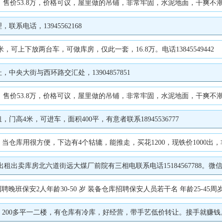
，售价53.8万，价格可议，屋里做的吊铺，非常牢固，水泥地面，干爽不潮湿。 
电话，13945562168
，可上下放两台车，可做库房，仅此一套，16.8万。电话13845549442
央大街与西环路交汇处，13904857851
，售价53.8万，价格可议，屋里做的吊铺，非常牢固，水泥地面，干爽不潮湿。 
4米，可进车，面积400平，有意者联系18945536777
仓库用很方便，下边有4个轱辘，能推走，买花1200，现铁价1000出
出卖库房北六道街远大煤厂前院有三相电联系电话15184567788。微
晚班保安2人年龄30-50 岁 装备仓库招聘保安人员若干名 年龄25-45周岁 。
0多平一二楼，有仓库有冷库，好经营，带手艺低价转让。接手就赚钱。联系电