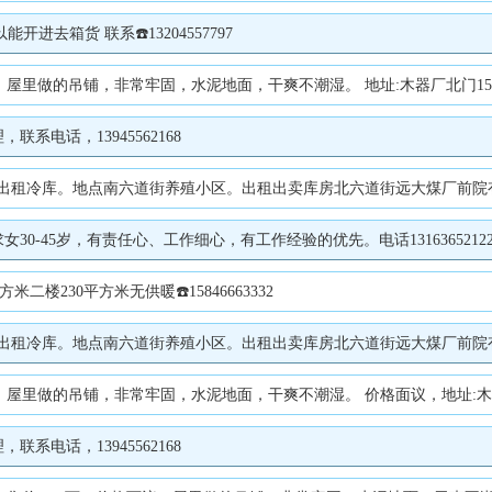
开进去箱货 联系☎️13204557797
，屋里做的吊铺，非常牢固，水泥地面，干爽不潮湿。 地址:木器厂北门1554
电话，13945562168
出租冷库。地点南六道街养殖小区。出租出卖库房北六道街远大煤厂前院有三相
0-45岁，有责任心、工作细心，有工作经验的优先。电话1316365212
楼230平方米无供暖☎️15846663332
出租冷库。地点南六道街养殖小区。出租出卖库房北六道街远大煤厂前院有三相
)，屋里做的吊铺，非常牢固，水泥地面，干爽不潮湿。 价格面议，地址:木器厂北
电话，13945562168