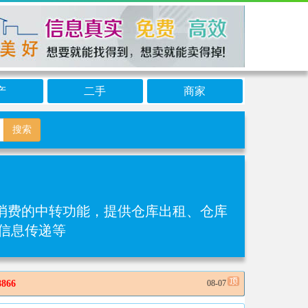
产
二手
商家
搜索
费的中转功能‌，提供仓库出租、仓库
信息传递等
66
08-07