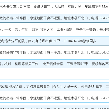
开叉车，活不累，要求认识字，人品好，有眼力见，年龄35岁至55岁，联系电
做的吊铺非常牢固，水泥地面干爽不潮湿。地址木器厂北门，电话1554555
名，男，年龄，35岁-48岁之间，工资+满勤，中午供一顿饭，每月带薪假两
大煤厂前院，南六有冷库出租180平，15184567788微信同步
做的吊铺非常牢固，水泥地面干爽不潮湿。地址木器厂北门，电话1554555
整理等相关工作。 免费提供食宿，工资待遇5-7千，要求年龄不超过40，初中以
46岁之间，另招聘库房备货（食品）人员一名，男年龄35-48岁，工资+满勤，中
做的吊铺非常牢固，水泥地面干爽不潮湿。地址木器厂北门，电话1554555