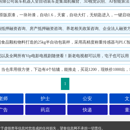
觉传感与自动化控制技术于一体的智能装车系统，能实现从货物抓取、路径规划到精准码放的全流程无人化操作。本森智能装备（山东）有限公司推出的多规格物料混装自动化装车机器人（型号bs-
漆，一块补漆，自动1.6，天窗，自动大灯，无钥匙进入，一键启动等，7.2万公里，
老相关政策咨询、企业法人融资方案咨询、持股 20% 以上股东融资咨询、企业税务贷咨询、企业发票贷咨询，可提供方案咨询匹
器与PLC智能控制系统，集自动夹袋、三级变频给料、精准计量、落袋输送于一体，人工辅助套袋与缝包。针对瓜子颗粒不规则、带壳易碎、粉尘多的特点专项优化，单机产能
全网所有Vip电影电视剧随便看！新老电视都可以用，屯子也可以用！❤️ 冠
仓库用很方便，下边有4个轱辘，能推走，买花1200，现铁价1000出
1
老师
护士
公安
文
广告
药店
快递
童
对于虚假类等信息对您造成的任何损失，望奎信息网不承担一切责任。