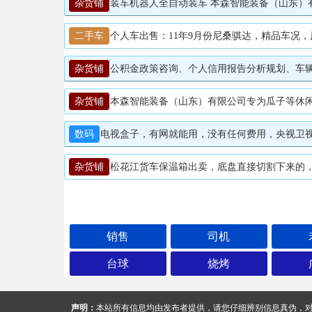
杂货铺
装车机器人全自动装车 本森智能装备（山东）有限公司装车机器人全自动装车是集成机械臂、3D视觉识别、AI智能算法、力
二手车
个人车出售：11年9月份尼桑骐达，精品车况，原版原
杂货铺
公积金政策咨询、个人信用报告分析规划、车辆抵押融资咨询、房产抵押融资咨询、养
杂货铺
本森智能装备（山东）有限公司专为瓜子等休闲食品颗粒物料打造的25kg半自动包装秤，采用高精度称重传感
数码
电视盒子，有网就能用，没有任何费用，央视卫视以及
杂货铺
松花江货车保温箱出卖，底盘直接切割下来的，当
销售
司机
台球
烧烤
声明：
本站所有信息均由发布者提供，请您仔细辨别信息真伪，