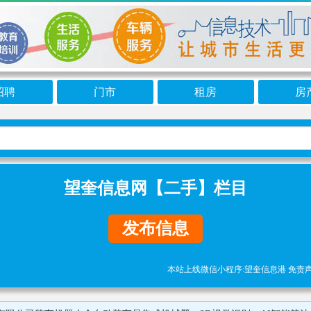
招聘
门市
租房
房
望奎信息网【二手】栏目
发布信息
本站上线微信小程序:望奎信息港 免责声明