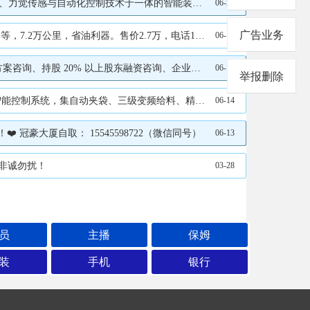
180-3100），更可在同一车次中自动识别不同SKU物料，动态切换抓取策略，真正实现"一机多品、一车通装"。
06-22
广告业务
省油利器。售价2.7万，电话15665093670
06-18
配。 咨询电话：16604550655/18945480960（微信同号）
06-16
举报删除
480~600包/小时，计量精度静态≤±0.1%，是瓜子加工与炒货企业实现标准化定量包装的核心设备。
06-14
豪大厦自取： 15545598722（微信同号）
06-13
，非诚勿扰！
03-28
员
主播
保姆
装
手机
银行