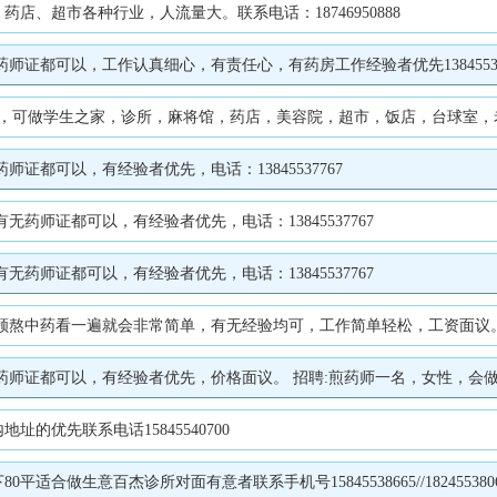
、超市各种行业，人流量大。联系电话：18746950888
证都可以，工作认真细心，有责任心，有药房工作经验者优先1384553776
0平，可做学生之家，诊所，麻将馆，药店，美容院，超市，饭店，台球室，老年公
都可以，有经验者优先，电话：13845537767 ​
药师证都可以，有经验者优先，电话：13845537767
药师证都可以，有经验者优先，电话：13845537767
熬中药看一遍就会非常简单，有无经验均可，工作简单轻松，工资面议。电话：1
可以，有经验者优先，价格面议。 招聘:煎药师一名，女性，会做饭者优先，有无经
的优先联系电话15845540700
做生意百杰诊所对面有意者联系手机号15845538665//182455380