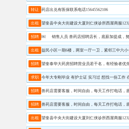
转让
药店出兑有医保联系电话15645562106
出租
望奎县中央大街建设大厦刘仁侠诊所西屋商服123层出
招聘
￼ 销售人员 兽药店招聘店长，底薪加提成，努力会
出租
益民小区一期6楼，两室一厅一卫，紧邻三中六小一中
招聘
望奎泰华大药房招聘营业员若干名，有经验者优先录用 
求职
今年大专刚毕业 有护士证 实习过 想找一份工作 在诊
招聘
兽药店需要客服，时间自由，每天工作打电话，底薪加
招聘
兽药店需要客服，时间自由，每天工作打电话，底薪加
出租
望奎县中央大街建设大厦刘仁侠诊所西屋商服123层出