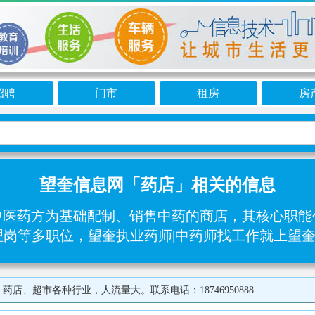
招聘
门市
租房
房
望奎信息网「药店」相关的信息
中医药方为基础配制、销售中药的商店，其核心职
理岗等多职位，望奎执业药师|中药师找工作就上望
、超市各种行业，人流量大。联系电话：18746950888