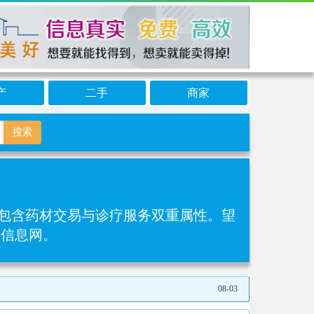
产
二手
商家
搜索
能包含药材交易与诊疗服务双重属性。望
奎信息网。
08-03