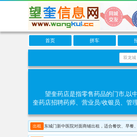
首页
拼车
望奎药店是指零售药品的门市,以
奎药店招聘药师、营业员/收银员、管
出租
东城门新中医院对面商铺出租，适合餐饮、早餐、药店