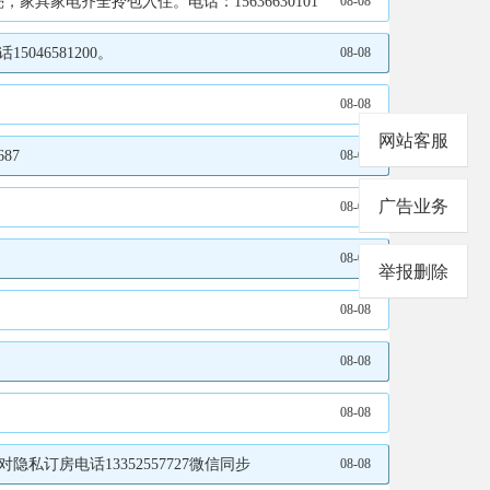
家电齐全拎包入住。电话：15636630101
08-08
46581200。
08-08
08-08
网站客服
87
08-08
广告业务
08-08
08-08
举报删除
08-08
08-08
08-08
订房电话13352557727微信同步
08-08