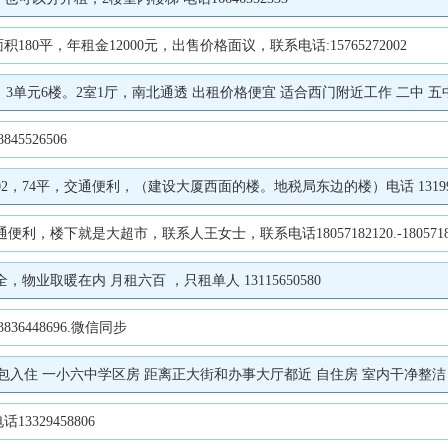
平，年租金12000元，出售价格面议，联系电话:15765272002
6楼。2室1厅，南北通透 出租价格便宜 适合西门附近工作 二中 五中上学租
526506
，74平，交通便利，（建设大厦西面的楼。地税局东边的楼）电话 1319900
楼下就是大超市，联系人王女士，联系电话18057182120.-18057182
业取暖在内 月租六百 ，只租单人 13115650580
6448696.微信同步
包入住 一小六中学区房 距离正大街和办事大厅都近 自住房 室内干净整洁 年租
329458806