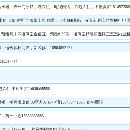
水器，双开门冰箱，洗衣机，电视网络，拎包入住，冬暖夏凉1514572888
短途货运 搬家上楼 载重1--4吨 随叫随到 有买车 用车拉货的打电话1834645
末四楼俩室金便宜，预租8.25号一楼俩室精装房五楼三室室内全新都可短租，合兴六
合多种商户，新装修，18904852171
547744
出租出卖15636559998
商服出租 33平方左右 电话15845544186，价格面议
中近15636639883
以分开租，2楼室内楼梯 电话16646552333