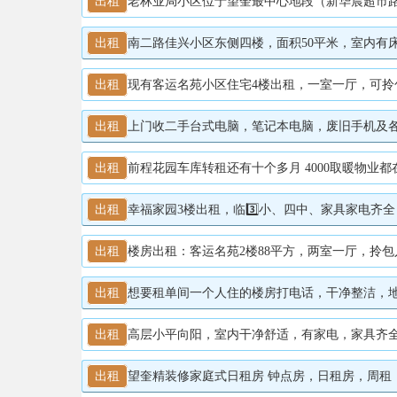
出租
老林业局小区位于望奎最中心地段（新华晨超市路北
出租
南二路佳兴小区东侧四楼，面积50平米，室内有床.热
出租
现有客运名苑小区住宅4楼出租，一室一厅，可拎包入
出租
上门收二手台式电脑，笔记本电脑，废旧手机及各种电
出租
前程花园车库转租还有十个多月 4000取暖物业都在内联
出租
幸福家园3楼出租，临3️⃣小、四中、家具家电齐全，拎
出租
楼房出租：客运名苑2楼88平方，两室一厅，拎包入住
出租
想要租单间一个人住的楼房打电话，干净整洁，地址老
出租
高层小平向阳，室内干净舒适，有家电，家具齐全，拎
出租
望奎精装修家庭式日租房 钟点房，日租房，周租，月