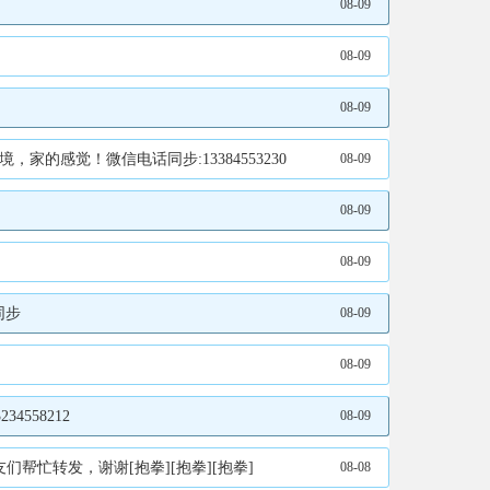
08-09
08-09
08-09
感觉！微信电话同步:13384553230
08-09
08-09
08-09
同步
08-09
08-09
558212
08-09
友们帮忙转发，谢谢[抱拳][抱拳][抱拳]
08-08