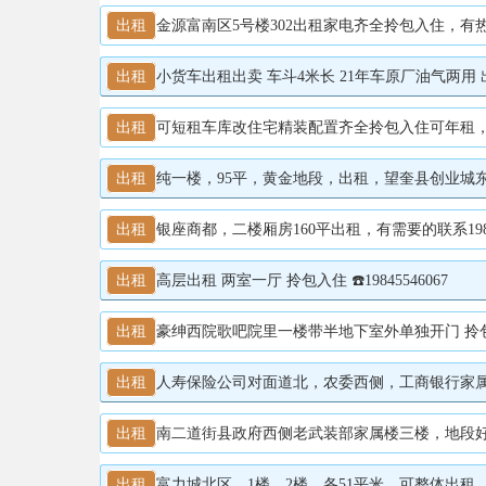
出租
金源富南区5号楼302出租家电齐全拎包入住，有热
出租
小货车出租出卖 车斗4米长 21年车原厂油气两用 出租 长
出租
可短租车库改住宅精装配置齐全拎包入住可年租，预租月
出租
纯一楼，95平，黄金地段，出租，望奎县创业城东，适
出租
银座商都，二楼厢房160平出租，有需要的联系19845
出租
高层出租 两室一厅 拎包入住 ☎️19845546067
出租
豪绅西院歌吧院里一楼带半地下室外单独开门 拎包入住 
出租
人寿保险公司对面道北，农委西侧，工商银行家属楼一楼
出租
南二道街县政府西侧老武装部家属楼三楼，地段好，离一
出租
富力城北区，1楼，2楼，各51平米，可整体出租，也可