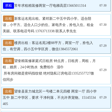
求租
常年求租精装修两室一厅电梯高层15665011314
07-30
出租
新客运名苑出租。紧邻新二中五中四小学。适合陪
读，小平方。适合人口少的住。家电齐全，拎包入住。租金
07-30
美丽。联系电话号码 13763713338.联系人李先生
出租
楼房出租：客运名苑2楼88平方，两室一厅，拎包入
07-29
住，有空调，四小五中学区房，微信13845572061
出租
望奎精装修家庭式日租房 钟点房，日租房，周租，月
租，婚房，24小时热水  免费纸巾   湿巾 

07-29
 所有房间都是密码指纹锁 绝对隐私订房电话13352557727微
信同步
出租
望奎县富力城北区一号楼二单元四楼 两室一厅 四小学 
五中 新二中学区，要求 干净利落，不允许养宠物。15145534
07-29
405