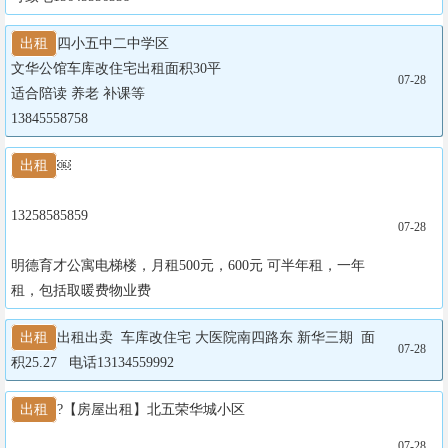
出租
四小五中二中学区

文华公馆车库改住宅出租面积30平

07-28
适合陪读 养老 补课等

13845558758
出租
￼

13258585859

07-28
明德育才公寓电梯楼，月租500元，600元 可半年租，一年
租，包括取暖费物业费
出租
出租出卖  车库改住宅 大医院南四路东 新华三期  面
07-28
积25.27   电话13134559992
出租
?【房屋出租】北五荣华城小区

07-28