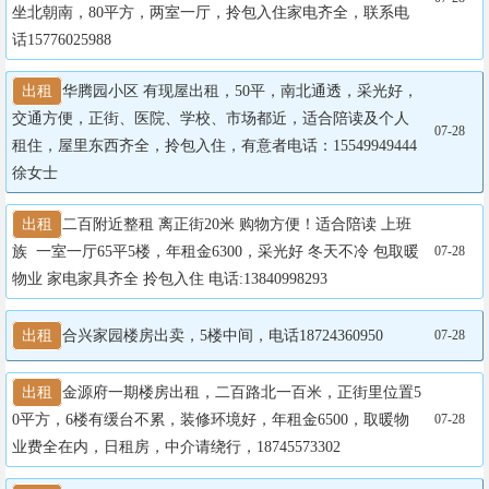
坐北朝南，80平方，两室一厅，拎包入住家电齐全，联系电
话15776025988
出租
华腾园小区 有现屋出租，50平，南北通透，采光好，
交通方便，正街、医院、学校、市场都近，适合陪读及个人
07-28
租住，屋里东西齐全，拎包入住，有意者电话：15549949444  
徐女士
出租
二百附近整租 离正街20米 购物方便！适合陪读 上班
族  一室一厅65平5楼，年租金6300，采光好 冬天不冷 包取暖
07-28
物业 家电家具齐全 拎包入住 电话:13840998293
出租
合兴家园楼房出卖，5楼中间，电话18724360950
07-28
出租
金源府一期楼房出租，二百路北一百米，正街里位置5
0平方，6楼有缓台不累，装修环境好，年租金6500，取暖物
07-28
业费全在内，日租房，中介请绕行，18745573302