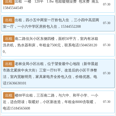
出租
出租  一楼   120平   1.8w 包取暖物业费  包水费  南五     
07-30
15845544549
出租
出租，四小五中两室一厅拎包入住 ，三小四中高层两
07-30
室一厅，一小六中学区房拎包入住，15344552208
出租
南二路佳兴小区东侧四楼，面积50平方，室内有冰箱
洗衣机，热水器和床，年租金7500元，联系电话1504658120
07-30
0。
出租
老林业局小区出租，位于望奎最中心地段（新华晨超
市路北紧挨中央大街）三室一厅81平。改造后的小区干净整
07-30
洁，室内宽敞明亮，家具家电齐全拎包入住，价格优惠。电
话15636630101
出租
楼88平出租，三百南二路，与六中、和平小学、一小
近，适合陪读；取暖好，小区新改造，年租金8000含取暖，
07-30
电话15184565608