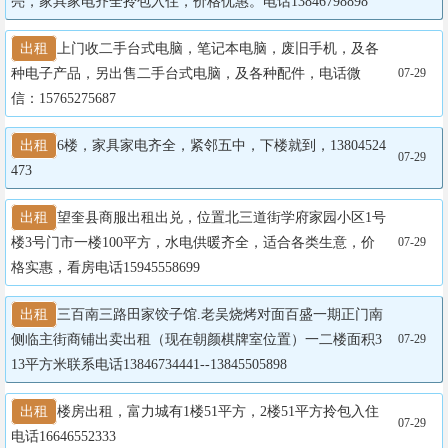
亮，家具家电齐全拎包入住，价格优惠。电话13846798898
出租
上门收二手台式电脑，笔记本电脑，废旧手机，及各
种电子产品，另出售二手台式电脑，及各种配件，电话微
07-29
信：15765275687
出租
6楼，家具家电齐全，紧邻五中，下楼就到，13804524
07-29
473
出租
望奎县商服出租出兑，位置北三道街学府家园小区1号
楼3号门市一楼100平方，水电供暖齐全，适合各类生意，价
07-29
格实惠，看房电话15945558699
出租
三百南三路田家饺子馆.老吴烧烤对面百盛一期正门南
侧临主街商铺出卖出租（现在朝颜棋牌室位置）一二楼面积3
07-29
13平方米联系电话13846734441--13845505898
出租
楼房出租，富力城有1楼51平方，2楼51平方拎包入住

07-29
电话16646552333