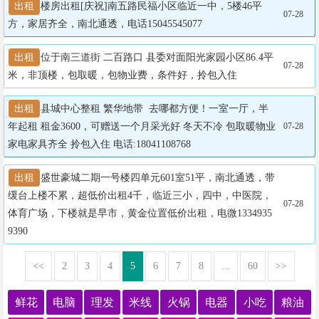
出租
楼房出租[庆祝]南五路民福小区临近一中，5楼46平
07-28
方，家居齐全，南北通透，电话15045545077
出租
位于南三道街 二百路口 县委对面阳光家园小区86.4平
07-28
米，非顶楼，包取暖，包物业费，条件好，拎包入住
出租
县城中心整租 繁华地带  去哪都方便！一室一厅，半
年起租 租金3600，可赠送一个月采光好 冬天不冷 包取暖物业 
07-28
家电家具齐全 拎包入住 电话:18041108768
出租
盛世豪城二期一号楼四单元601室51平，南北通透，带
缓台上楼不累，超低价出租4千，临近三小，四中，中医院，
07-28
体育广场，下楼就是早市，黄金位置低价出租，电微1334935
9390
<<
2
3
4
5
6
7
8
...
60
>>
鲜花
电脑
理发
米线
火锅
电器
小吃
粮油