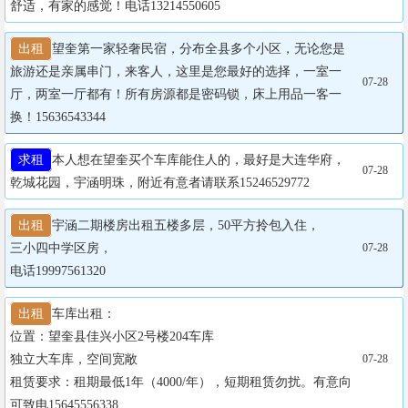
舒适，有家的感觉！电话13214550605
出租
望奎第一家轻奢民宿，分布全县多个小区，无论您是
旅游还是亲属串门，来客人，这里是您最好的选择，一室一
07-28
厅，两室一厅都有！所有房源都是密码锁，床上用品一客一
换！15636543344
求租
本人想在望奎买个车库能住人的，最好是大连华府，
07-28
乾城花园，宇涵明珠，附近有意者请联系15246529772
出租
宇涵二期楼房出租五楼多层，50平方拎包入住，

三小四中学区房，

07-28
电话19997561320
出租
车库出租：

位置：望奎县佳兴小区2号楼204车库

独立大车库，空间宽敞

07-28
租赁要求：租期最低1年（4000/年），短期租赁勿扰。有意向
可致电15645556338