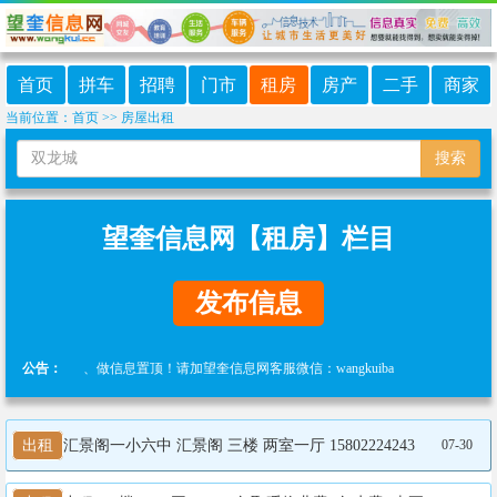
首页
拼车
招聘
门市
租房
房产
二手
商家
当前位置：
首页
>>
房屋出租
搜索
望奎信息网【租房】栏目
发布信息
推广、做信息置顶！请加望奎信息网客服微信：wangkuiba
公告：
出租
汇景阁一小六中 汇景阁 三楼 两室一厅 15802224243
07-30