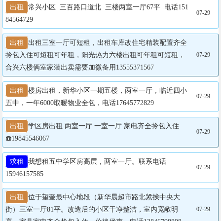
出租
常兴小区  三百路口道北  三楼两室一厅67平  电话151
07-29
84564729
出租
出租三室一厅可短租，出租车库改住宅精装配置齐全
拎包入住可短租可年租，阳光热力六楼出租可年租可短租，
07-29
合兴六楼俩室家装出卖需要加微备用13555371567
出租
楼房出租，新华小区一期五楼，两室一厅，临近四小
07-29
五中，一年6000取暖物业全包，电话17645772829
出租
学区房出租 两室一厅 一室一厅 家电齐全拎包入住 

07-29
☎️19845546067
求租
我想租五中学区房高层，两室一厅。联系电话

07-29
15946157585
出租
位于望奎最中心地段（新华晨超市路北紧挨中央大
街）三室一厅81平。改造后的小区干净整洁，室内宽敞明
07-29