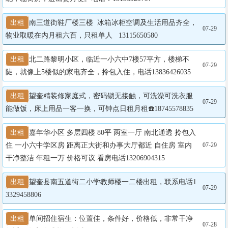
出租
南三道街鞋厂楼三楼  冰箱冰柜空调及生活用品齐全，
07-29
物业取暖在内月租六百，只租单人   13115650580
出租
北二路黎明小区，临近一小六中7楼57平方，楼梯不
07-29
陡，就像上5楼似的家电齐全，拎包入住，电话13836426035
出租
望奎精装修家庭式，密码锁无接触，可洗澡可洗衣服
07-29
能做饭，床上用品一客一换，可钟点日租月租☎️18745578835
出租
嘉年华小区 多层四楼 80平 两室一厅 南北通透 拎包入
住 一小六中学区房 距离正大街和办事大厅都近 自住房 室内
07-29
干净整洁 年租一万 价格可议 看房电话13206904315
出租
望奎县南五道街二小学教师楼一二楼出租，联系电话1
07-29
3329458806
出租
单间招住宿生：位置佳，条件好，价格低，非常干净
07-28