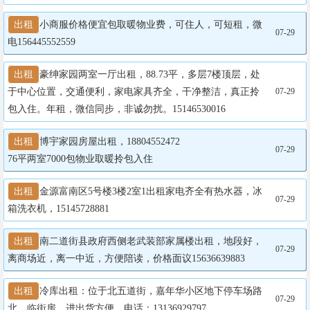
出租
小商服价格便宜包取暖物业费，可住人，可短租，微
07-29
电156445552559
出租
豪绅家园两室一厅出租，88.73平，多层7楼顶层，处
于中心位置，交通便利，家电家具齐全，干净整洁，真正拎
07-29
包入住。年租，微信同步，非诚勿扰。15146530016
出租
博宇家园房屋出租，18804552472

07-29
76平两室7000包物业取暖拎包入住
出租
金源富南区5号楼3楼2室1出租家电齐全有热水器，冰
07-29
箱洗衣机，15145728881
出租
南二道街县政府西侧老武装部家属楼出租，地段好，
07-29
离商场近，离一中近，方便陪读，价格面议15636639883
出租
冷库出租：位于北五道街，嘉年华小区地下停车场路
07-29
北，临街房，进出货方便。电话：13136929797