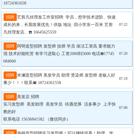
18724361658
招聘
艺剪凡丝理发工作室招聘: 学员，想学技术进阶、快速
成长的来，长期发展优先！供饭 地址: 四小学东一百米 艺剪
07-22
凡丝理发店。☎️ 16645625559
招聘
阿明造型招聘 发型师 技师 学员 保洁工资高 要求能力
强 技术好能吃苦 有学习进取心 工资2000到5000 电话☎️17745
07-20
684060
招聘
米澜造型招聘 美发学员 助理 烫染师 发型师 老板人好
07-19
事少！！！联系☎ 18724361558
招聘
美发店 招聘  

实习发型师  美发助理  美发学员  待遇优厚  活多事少  上手快 
07-06
教的好    

联系电话 15636841582 （微信同步）
招聘
海丽造型招聘实习发型师！可以继续培养！助理，学