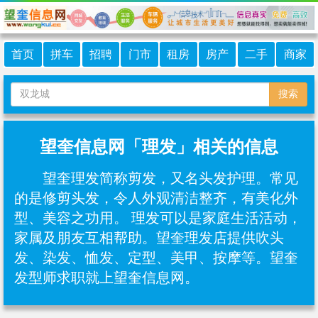
首页
拼车
招聘
门市
租房
房产
二手
商家
搜索
望奎信息网「理发」相关的信息
望奎理发简称剪发，又名头发护理。常见
的是修剪头发，令人外观清洁整齐，有美化外
型、美容之功用。 理发可以是家庭生活活动，
家属及朋友互相帮助。望奎理发店提供吹头
发、染发、恤发、定型、美甲、按摩等。望奎
发型师求职就上望奎信息网。