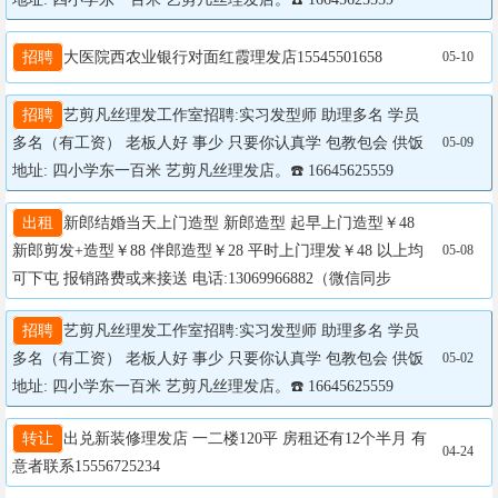
招聘
大医院西农业银行对面红霞理发店15545501658
05-10
招聘
艺剪凡丝理发工作室招聘:实习发型师 助理多名 学员
多名（有工资） 老板人好 事少 只要你认真学 包教包会 供饭 
05-09
地址: 四小学东一百米 艺剪凡丝理发店。☎️ 16645625559
出租
新郎结婚当天上门造型 新郎造型 起早上门造型￥48 
新郎剪发+造型￥88 伴郎造型￥28 平时上门理发￥48 以上均
05-08
可下屯 报销路费或来接送 电话:13069966882（微信同步
招聘
艺剪凡丝理发工作室招聘:实习发型师 助理多名 学员
多名（有工资） 老板人好 事少 只要你认真学 包教包会 供饭 
05-02
地址: 四小学东一百米 艺剪凡丝理发店。☎️ 16645625559
转让
出兑新装修理发店 一二楼120平 房租还有12个半月 有
04-24
意者联系15556725234