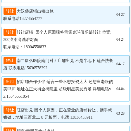
转让
大汉堡店铺出租出兑

04-27
联系电话13274554777
转让
转让店铺  因个人原因现将雷霆桌球俱乐部转让 位置:
300澎湖湾洗浴对面 

04-24
联系电话：18004558833
转让
南二康弘医院南门对面店铺出兑 不是半地下 适合快餐
04-17
店 联系电话15636578292
出租
招店铺合作伙伴 适合一些不想投资太大 还想当老板的
美甲师 地址在正大街金街院里 超级明星美发秀场.详细电话v
04-04
x.15545551854
转让
旺店出兑 因个人原因，正在营业的店铺转让，接手就
03-28
赚钱，地址三百北二 8 元板面，电话 13836453911