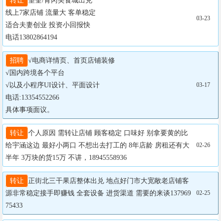
转让
望奎/青冈美食城出兑

线上7家店铺 流量大 客单稳定

03-23
适合夫妻创业 投资小回报快

电话13802864194
招聘
√电商详情页、首页店铺装修

√国内跨境各个平台

√以及小程序UI设计、平面设计

03-17
​电话:13354552266

具体事项面议。
转让
个人原因 需转让店铺 顾客稳定 口味好 别拿要黄的比 
给宇涵这边 最好小两口 不想出去打工的 8年店龄 房租还有大
02-26
半年 3万块的货15万 不讲，18945558936
转让
正街北三干果店整体出兑 地点好门市大宽敞老店铺客
源非常稳定接手即赚钱 全套设备 进货渠道 需要的来谈137969
02-25
75433