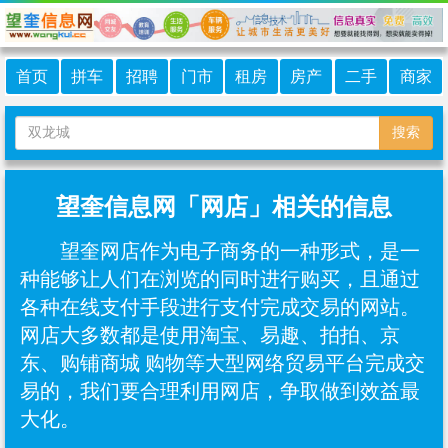
首页
拼车
招聘
门市
租房
房产
二手
商家
搜索
望奎信息网「网店」相关的信息
望奎网店作为电子商务的一种形式，是一
种能够让人们在浏览的同时进行购买，且通过
各种在线支付手段进行支付完成交易的网站。
网店大多数都是使用淘宝、易趣、拍拍、京
东、购铺商城 购物等大型网络贸易平台完成交
易的，我们要合理利用网店，争取做到效益最
大化。