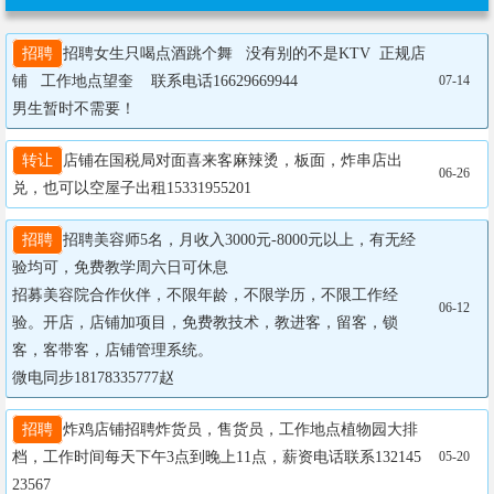
招聘
招聘女生只喝点酒跳个舞   没有别的不是KTV  正规店
铺   工作地点望奎    联系电话16629669944

07-14
男生暂时不需要！
转让
店铺在国税局对面喜来客麻辣烫，板面，炸串店出
06-26
兑，也可以空屋子出租15331955201
招聘
招聘美容师5名，月收入3000元-8000元以上，有无经
验均可，免费教学周六日可休息

招募美容院合作伙伴，不限年龄，不限学历，不限工作经
06-12
验。开店，店铺加项目，免费教技术，教进客，留客，锁
客，客带客，店铺管理系统。

微电同步18178335777赵
招聘
炸鸡店铺招聘炸货员，售货员，工作地点植物园大排
档，工作时间每天下午3点到晚上11点，薪资电话联系132145
05-20
23567