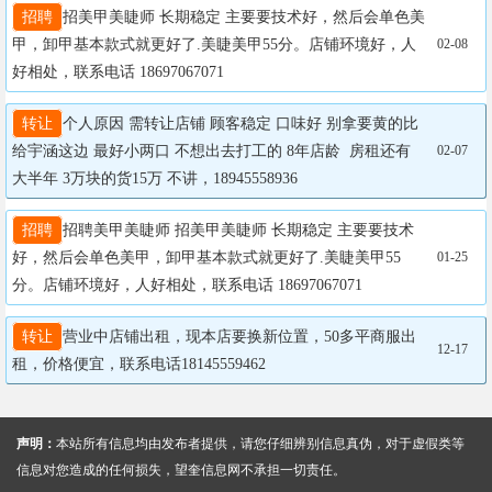
招聘
招美甲美睫师 长期稳定 主要要技术好，然后会单色美
甲，卸甲基本款式就更好了.美睫美甲55分。店铺环境好，人
02-08
好相处，联系电话 18697067071
转让
个人原因 需转让店铺 顾客稳定 口味好 别拿要黄的比 
给宇涵这边 最好小两口 不想出去打工的 8年店龄  房租还有
02-07
大半年 3万块的货15万 不讲，18945558936
招聘
招聘美甲美睫师 招美甲美睫师 长期稳定 主要要技术
好，然后会单色美甲，卸甲基本款式就更好了.美睫美甲55
01-25
分。店铺环境好，人好相处，联系电话 18697067071
转让
营业中店铺出租，现本店要换新位置，50多平商服出
12-17
租，价格便宜，联系电话18145559462
声明：
本站所有信息均由发布者提供，请您仔细辨别信息真伪，对于虚假类等
信息对您造成的任何损失，望奎信息网不承担一切责任。