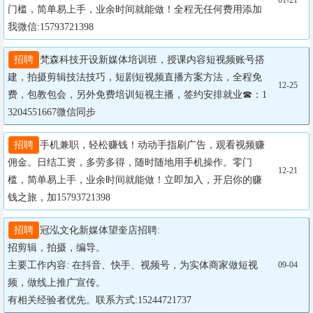
01-21
门槛，简单易上手，业余时间就能做！全程无任何费用添加
我微信:15793721398
招聘
梵森科技开设新媒体培训班，授课内容短视频账号搭
建，拍摄剪辑技法技巧，短剧短视频直播方案方法，全程免
12-25
费，包教包会，另外免费培训短视主播，签约安排就业☎：1
3204551667微信同步
招聘
手机兼职，轻松赚钱！动动手指刷广告，观看视频赚
佣金。日结工资，多劳多得，随时随地用手机操作。零门
12-21
槛，简单易上手，业余时间就能做！立即加入，开启你的赚
钱之旅，加15793721398
招聘
冠泓文化新媒体望奎店招聘:

招剪辑，拍摄，编导。

主要工作内容: 在抖音、快手、视频号，为实体商家做短视
09-04
频，做线上推广宣传。

有相关经验者优先。联系方式:15244721737