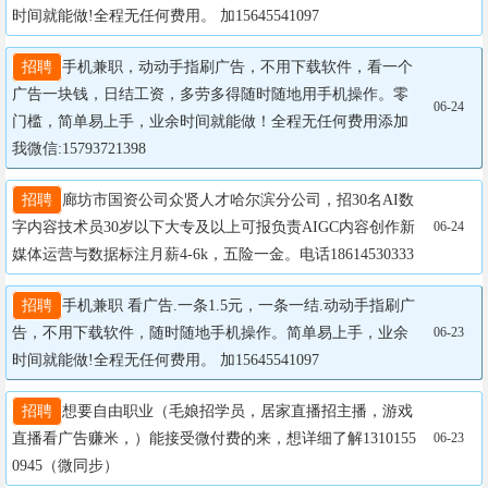
时间就能做!全程无任何费用。 加15645541097
招聘
手机兼职，动动手指刷广告，不用下载软件，看一个
广告一块钱，日结工资，多劳多得随时随地用手机操作。零
06-24
门槛，简单易上手，业余时间就能做！全程无任何费用添加
我微信:15793721398
招聘
廊坊市国资公司众贤人才哈尔滨分公司，招30名AI数
字内容技术员30岁以下大专及以上可报负责AIGC内容创作新
06-24
媒体运营与数据标注月薪4-6k，五险一金。电话18614530333
招聘
手机兼职 看广告.一条1.5元，一条一结.动动手指刷广
告，不用下载软件，随时随地手机操作。简单易上手，业余
06-23
时间就能做!全程无任何费用。 加15645541097
招聘
想要自由职业（毛娘招学员，居家直播招主播，游戏
直播看广告赚米，）能接受微付费的来，想详细了解1310155
06-23
0945（微同步）