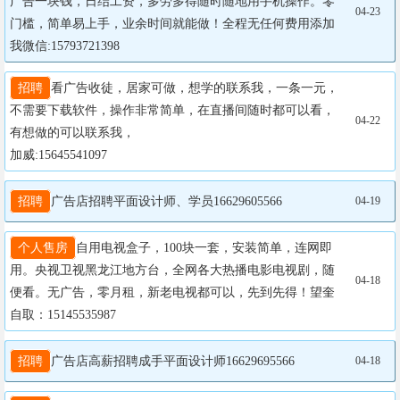
广告一块钱，日结工资，多劳多得随时随地用手机操作。零
04-23
门槛，简单易上手，业余时间就能做！全程无任何费用添加
我微信:15793721398
招聘
看广告收徒，居家可做，想学的联系我，一条一元，
不需要下载软件，操作非常简单，在直播间随时都可以看，
04-22
有想做的可以联系我，

加威:15645541097
招聘
广告店招聘平面设计师、学员16629605566
04-19
个人售房
自用电视盒子，100块一套，安装简单，连网即
用。央视卫视黑龙江地方台，全网各大热播电影电视剧，随
04-18
便看。无广告，零月租，新老电视都可以，先到先得！望奎
自取：15145535987
招聘
广告店高薪招聘成手平面设计师16629695566
04-18