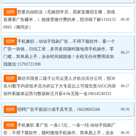
招聘
想要自由职业（毛娘招学员，居家直播招主播，游戏
直播看广告赚米，）能接受微付费的来，想详细了解1310155
06-30
0945（微同步）
招聘
手机兼职，动动手指刷广告，不用下载软件，看一个
广告一块钱，日结工资，多劳多得随时随地用手机操作。零
06-27
门槛，简单易上手，业余时间就能做！全程无任何费用添加
我微信:15793721398
招聘
廊坊市国资二级子公司众贤人才哈尔滨分公司，招30
名AI数字内容技术员30岁以下大专及以上可报负责AIGC内容
06-27
创作新媒体运营与数据标注月薪4-6k五险一金18614530333
招聘
招聘广告平面设计成手及学员，16629605566
06-26
招聘
手机兼职 看广告.一条1.5元，一条一结.动动手指刷广
告，不用下载软件，随时随地手机操作。简单易上手，业余
06-26