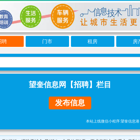
招聘
门市
租房
房
望奎信息网【招聘】栏目
发布信息
本站上线微信小程序:望奎信息港 免责声