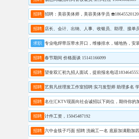
招聘
招聘：美容美体师，美容美体学员 ☎️18645520120
招聘
店长、会计、出纳、人事、收银员、助理、接单员、库管、
求职
专业电焊带压带水开口，维修排水，铺地热，安装洗手盆
招聘
春节期间 价格面谈 15141166099
招聘
望奎双汇初九招人面试，提前报名电话1834645553
招聘
艺剪凡丝理发工作室招聘:实习发型师 助理多名 学员多
招聘
名仕汇KTV现面向社会诚招以下岗位，期待你的加入！ 
招聘
计件工资，15045487192
招聘
六中金筷子巧面 招聘 洗碗工一名 底薪加满勤加四个半天