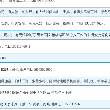
后开始上班，电话19997564586
，有人教，有人帮，有人带时间自由，宝妈，兼职人群都可以，绿色平台，健康
、灯具安装、换分水器、换水龙头、换阀门，电话:13763744627。
周岁） 有无经验均可 男女不限 相貌端正 诚心找工作的来 无稳定意向勿扰 电
13091546641
000
上司机 联系电话16645628000
日结工资，多劳多得，随时随地用手机操作。零门槛，简单易上手，业余时间就能做！立
5045548940微信同步 想干活的联系 年后初六上班
资丰厚 干满一年就涨工资 电话微信13555332466