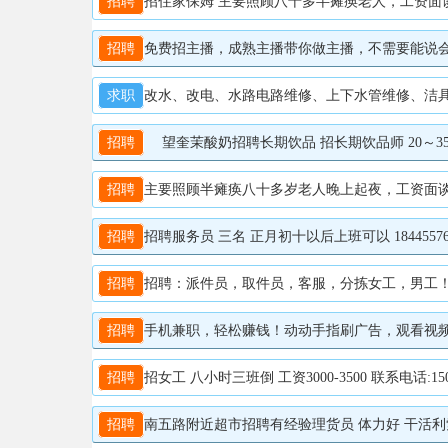
招聘
招住家保姆 主要照顾八十多半瘫痪老人，工资面谈，年
招聘
免费招主播，成熟主播带你做主播，不需要能说会唠
求职
改水、改电、水路电路维修、上下水管维修、洁具安装
招聘
望奎茉酸奶招聘长期饮品 招长期饮品师 20～35（
招聘
主要照顾半瘫痪八十多岁老人晚上起夜，工资面谈，电话
招聘
招聘服务员 三名 正月初十以后上班可以 18445576
招聘
招聘：派件员，取件员，客服，分拣女工，男工！B2以
招聘
手机兼职，轻松赚钱！动动手指刷广告，观看视频赚佣金。
招聘
招女工 八小时三班倒 工资3000-3500 联系电话:1
招聘
南五路附近超市招聘有经验理货员 体力好 干活利索 工