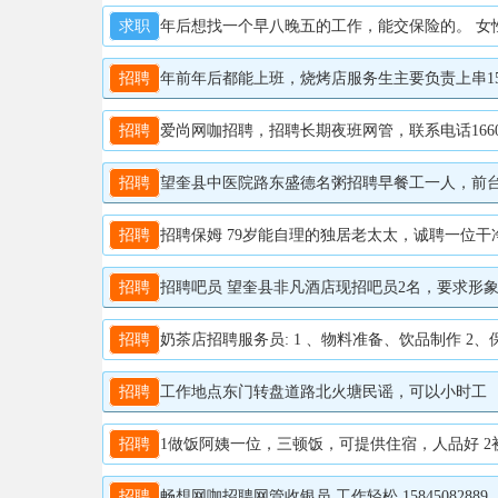
求职
年后想找一个早八晚五的工作，能交保险的。 女性，
招聘
年前年后都能上班，烧烤店服务生主要负责上串1584
招聘
爱尚网咖招聘，招聘长期夜班网管，联系电话166045
招聘
望奎县中医院路东盛德名粥招聘早餐工一人，前台保洁人
招聘
招聘保姆 79岁能自理的独居老太太，诚聘一位干净
招聘
招聘吧员 望奎县非凡酒店现招吧员2名，要求形象
招聘
奶茶店招聘服务员: 1 、物料准备、饮品制作 2、
招聘
工作地点东门转盘道路北火塘民谣，可以小时工 ，工
招聘
1做饭阿姨一位，三顿饭，可提供住宿，人品好 2初中
招聘
畅想网咖招聘网管收银员 工作轻松 15845082889