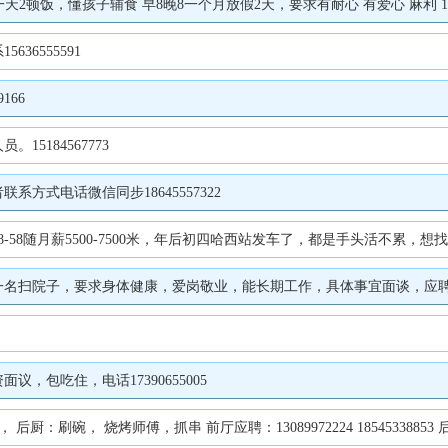
顿饭，懂孩子辅食 早8晚8一个月放假2天，要求有耐心 有爱心 麻利 15214
6555591
166
5184567773
方式电话微信同步18645557322
8随月薪5500-7500米，年后初四哈西站发车了，都是手头活不累，想找工作
扫院子，要求身体健康，爱岗敬业，能长期工作，具体事宜面谈，应聘电话15
，包吃住，电话17390655005
碗， 烧烤师傅，抓串 前厅应聘：13089972224 18545338853 后厨