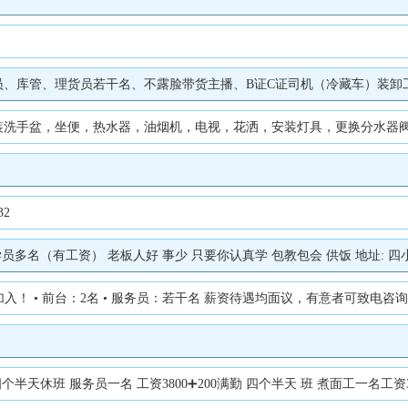
理货员若干名、不露脸带货主播、B证C证司机（冷藏车）装卸工若干名、厨师 、待遇
，坐便，热水器，油烟机，电视，花洒，安装灯具，更换分水器阀门及漏保插座，各种
2
名（有工资） 老板人好 事少 只要你认真学 包教包会 供饭 地址: 四小学东一
• 前台：2名 • 服务员：若干名 薪资待遇均面议，有意者可致电咨询。 ?咨询
休班 服务员一名 工资3800➕200满勤 四个半天 班 煮面工一名工资3300➕2