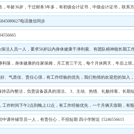
年龄36岁，干过财务3年多，有初级会计证书，中级会计证书，联系方式1874
5080627电话微信同步
56665
员一人，要求50岁以内身体健康干净利索、有团队精神能长期工作早4点30至下午
利落，身体健康的住家保姆，月工资三千元，每个月休两天，年后上班。 电活1
好、气质佳、责任心强，有工作经验的优先，我们热情的欢迎您的加入，希望成
保持店内整洁，负责设备器具的清洁。 3、主动、热情、礼貌待客。长期短期均
作时间下午2点到晚上12点，有工作经验优先，一个月俩天假期，有瓶盖提成，酒
课外辅导员一人，有责任心，不招短期 四小学附近 15246556615