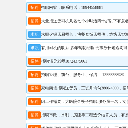
招聘
招聘网管，联系电话：18944558881
招聘
大量招送货司机几名七个小时活四十岁以下有意者请联
求职
求职火锅店厨师长，快餐盒饭店师傅，烧烤店炒海鲜的
求职
有用司机的联系 多年驾驶经验 无事故长短途均可1379
招聘
招聘辅导老师18724375061
招聘
招聘经理、前台、服务生、保洁。 13555358989
招聘
家电商场招聘送货员，工资月均勾3800-4000，招
招聘
因工作需要，大医院金筷子招聘:服务员一名，女切墩一名，
招聘
招聘市政，水利，房建等工程造价结算人员，有想在家