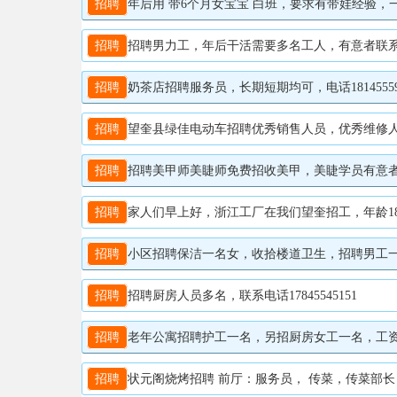
招聘
年后用 带6个月女宝宝 白班，要求有带娃经验，一天2
招聘
招聘男力工，年后干活需要多名工人，有意者联系1563
招聘
奶茶店招聘服务员，长期短期均可，电话18145559
招聘
望奎县绿佳电动车招聘优秀销售人员，优秀维修人员。1
招聘
招聘美甲师美睫师免费招收美甲，美睫学员有意者联系
招聘
家人们早上好，浙江工厂在我们望奎招工，年龄18-5
招聘
小区招聘保洁一名女，收拾楼道卫生，招聘男工一名
招聘
招聘厨房人员多名，联系电话17845545151
招聘
老年公寓招聘护工一名，另招厨房女工一名，工资面议
招聘
状元阁烧烤招聘 前厅：服务员， 传菜，传菜部长， 后厨：刷